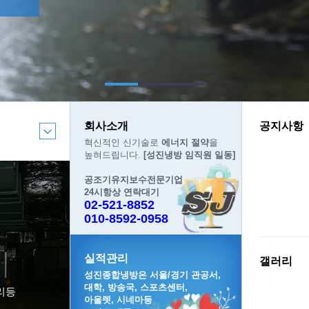
회사소개
공지사항
혁신적인 신기술로
에너지 절약
을
높혀드립니다.
[성진냉방 임직원 일동]
공조기유지보수전문기업
24시항상 연락대기
02-521-8852
010-8592-0958
실적관리
갤러리
성진종합냉방은 서울/경기 관공서,
대학, 방송국, 스포츠센터,
리등
아울렛, 시네마등