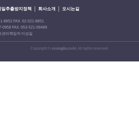
메일추출방지정책
회사소개
오시는길
8852 FAX. 02-521-8851
0958 FAX. 053-521-09489
인정보관리책임자:이성길
Copyright ©
ssungjin.co.kr.
All rights reserved.