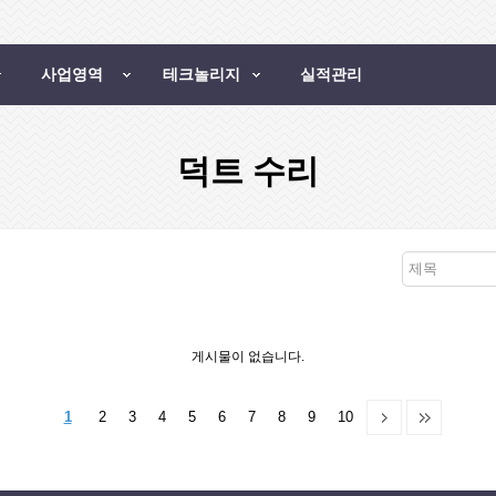
사업영역
테크놀리지
실적관리
덕트 수리
제목
게시물이 없습니다.
1
2
3
4
5
6
7
8
9
10