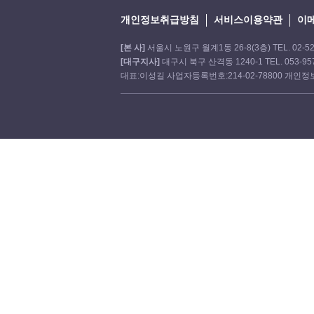
개인정보취급방침
서비스이용약관
이
[본 사]
서울시 노원구 월계1동 26-8(3층) TEL. 02-521-
[대구지사]
대구시 북구 산격동 1240-1 TEL. 053-957-
대표:이성길 사업자등록번호:214-02-78800 개