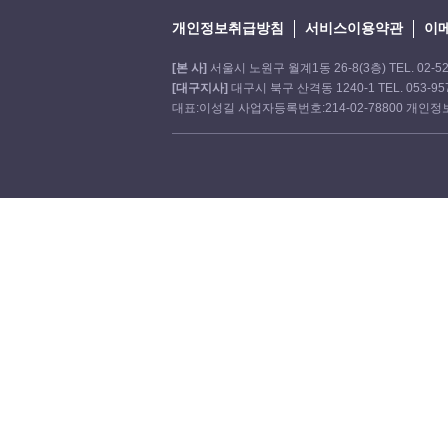
개인정보취급방침
서비스이용약관
이
[본 사]
서울시 노원구 월계1동 26-8(3층) TEL. 02-521-
[대구지사]
대구시 북구 산격동 1240-1 TEL. 053-957-
대표:이성길 사업자등록번호:214-02-78800 개