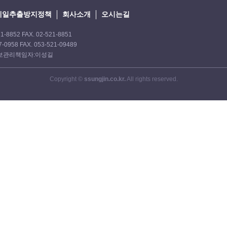
메일추출방지정책
회사소개
오시는길
8852 FAX. 02-521-8851
0958 FAX. 053-521-09489
인정보관리책임자:이성길
Copyright ©
ssungjin.co.kr.
All rights reserved.