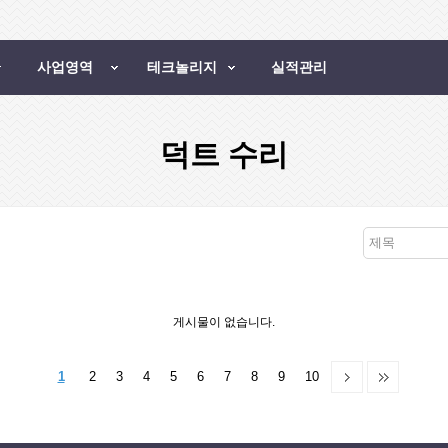
사업영역
테크놀리지
실적관리
덕트 수리
제목
게시물이 없습니다.
1
2
3
4
5
6
7
8
9
10