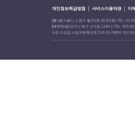
개인정보취급방침
서비스이용약관
이
[본 사]
서울시 노원구 월계1동 26-8(3층) TEL. 02-521-
[대구지사]
대구시 북구 산격동 1240-1 TEL. 053-957-
대표:이성길 사업자등록번호:214-02-78800 개