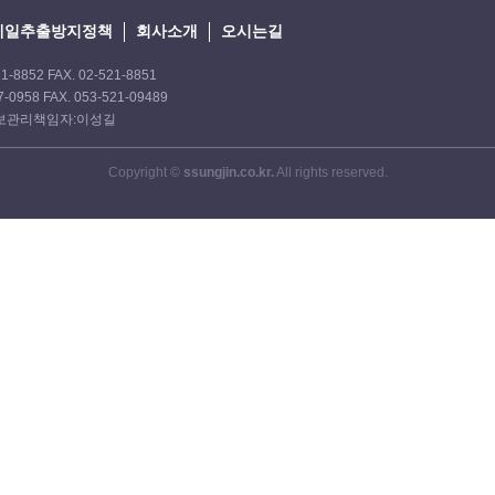
메일추출방지정책
회사소개
오시는길
8852 FAX. 02-521-8851
0958 FAX. 053-521-09489
인정보관리책임자:이성길
Copyright ©
ssungjin.co.kr.
All rights reserved.