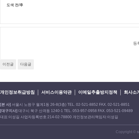
도색 전/후
등
이전글
다음글
개인정보취급방침
서비스이용약관
이메일추출방지정책
회사소
[본 사]
서울시 노원구 월계1동 26-8(3층) TEL. 02-521-8852 FAX. 02-521-8851
[대구지사]
대구시 북구 산격동 1240-1 TEL. 053-957-0958 FAX. 053-521-09489
대표:이성길 사업자등록번호:214-02-78800 개인정보관리책임자:이성길
Copyright ©
s